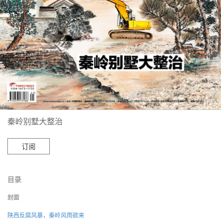
秦岭别墅大整治
订阅
目录
封面
陕西反腐风暴，秦岭风雨欲来