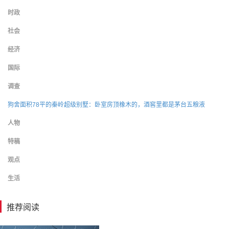
时政
社会
经济
国际
调查
狗舍面积78平的秦岭超级别墅：卧室房顶橡木的，酒窖里都是茅台五粮液
人物
特稿
观点
生活
推荐阅读