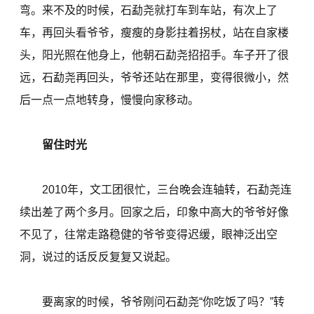
弯。来不及的时候，石勐尧就打车到车站，有次上了
车，再回头看爷爷，瘦瘦的身影拄着拐杖，站在自家楼
头，阳光照在他身上，他朝石勐尧招招手。车子开了很
远，石勐尧再回头，爷爷还站在那里，变得很微小，然
后一点一点地转身，慢慢向家移动。
留住时光
2010年，文工团很忙，三台晚会连轴转，石勐尧连
续出差了两个多月。回家之后，印象中高大的爷爷好像
不见了，往常走路稳健的爷爷变得迟缓，眼神泛出空
洞，说过的话反反复复又说起。
要离家的时候，爷爷刚问石勐尧“你吃饭了吗？”转