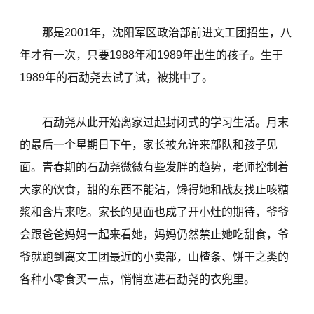
那是2001年，沈阳军区政治部前进文工团招生，八
年才有一次，只要1988年和1989年出生的孩子。生于
1989年的石勐尧去试了试，被挑中了。
石勐尧从此开始离家过起封闭式的学习生活。月末
的最后一个星期日下午，家长被允许来部队和孩子见
面。青春期的石勐尧微微有些发胖的趋势，老师控制着
大家的饮食，甜的东西不能沾，馋得她和战友找止咳糖
浆和含片来吃。家长的见面也成了开小灶的期待，爷爷
会跟爸爸妈妈一起来看她，妈妈仍然禁止她吃甜食，爷
爷就跑到离文工团最近的小卖部，山楂条、饼干之类的
各种小零食买一点，悄悄塞进石勐尧的衣兜里。