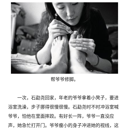
帮爷爷修脚。
一次，石勐尧回家，年老的爷爷拿着小凳子，要进
浴室洗澡，步子挪得很慢很慢。石勐尧时不时冲浴室喊
爷爷，怕他在里面摔跤。有好长一阵，爷爷一直没应
声，她急忙打开门。爷爷瘦小的身子冲进她的视线，这