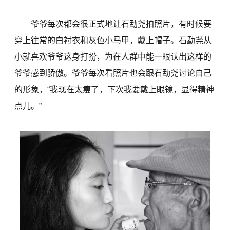
爷爷每次都会很正式地让石勐尧拍照片，有时候要
穿上往常的白衬衣和灰色小马甲，戴上帽子。石勐尧从
小就喜欢爷爷这身打扮，为在人群中能一眼认出这样的
爷爷感到骄傲。爷爷每次看照片也会跟石勐尧讨论自己
的形象，“我现在太瘦了，下次我要戴上眼镜，显得精神
点儿。”