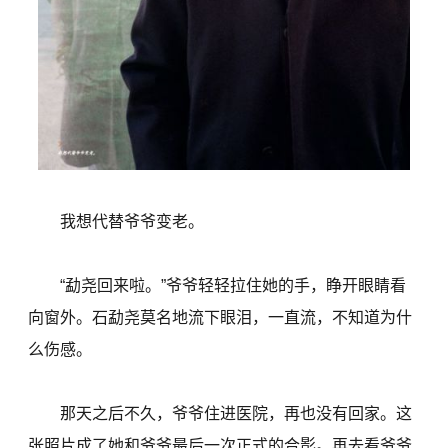
我想代替爷爷变老。
“勐尧回来啦。”爷爷轻轻拉住她的手，睁开眼睛看
向窗外。石勐尧莫名地流下眼泪，一直流，不知道为什
么伤感。
那天之后不久，爷爷住进医院，再也没有回家。这
张照片成了她和爷爷最后一次正式的合影。再去看爷爷