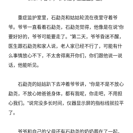
重症监护室里，石勐尧和姑姑轮流在夜里守着爷
爷。爷爷一直看着石勐尧，石勐尧觉得，他像是在说“你
要好好的，爷爷可能要走了。”第二天，爷爷昏迷不醒，
医生跟石勐尧和家人说，老人家已经不行了，可能有什
么事情放心不下，不太舍得离开你们，你们跟他说一说
话，他能听见。
石勐尧的姑姑趴下去冲着爷爷讲，“你是不是不放心
勐尧，不放心她爸爸身体，都有我呢，你走吧，不用担
心我们。”说完没多长时间，仪器显示屏的指标线就拉平
了。
爷爷和自己的父母还有石勐尧的奶奶葬在了一起，