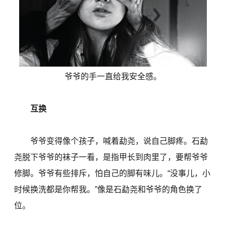
爷爷的手一直给我安全感。
互换
爷爷变得像个孩子，喊着勐尧，说自己脚疼。石勐
尧脱下爷爷的袜子一看，是指甲长到肉里了，要帮爷爷
修脚。爷爷有些排斥，怕自己的脚有味儿。“没事儿，小
时候换洗都是你帮我。”像是石勐尧和爷爷的角色换了
位。