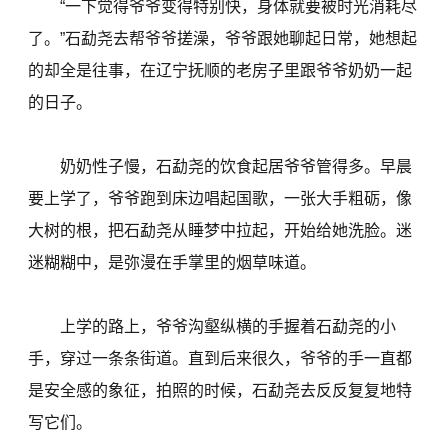
“一下觉得爷爷变得特别快，身体就要被时光消耗尽
了。”石勐尧去帮爷爷搓澡，爷爷跟她聊起日常，她想起
的却全是往事，在辽宁抚顺的老房子里跟爷爷奶奶一起
的日子。
奶奶性子慢，石勐尧的饮食起居爷爷管得多。早晨
要上学了，爷爷跑到床边唱起国歌，一张大手粗砺，像
大树的根，把石勐尧从睡梦中拉起，开始给她洗脸。迷
迷糊糊中，是弥漫在手掌里的烟草味道。
上学的路上，爷爷沟壑纵横的手握着石勐尧的小
手，穿过一条条街道。直到后来很久，爷爷的手一直都
是安全感的象征，拍照的时候，石勐尧去反反复复地特
写它们。