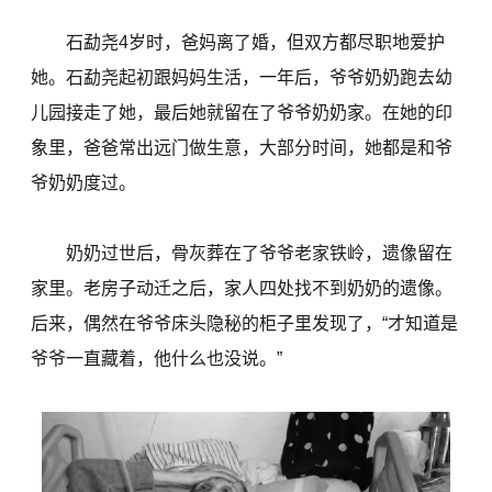
石勐尧4岁时，爸妈离了婚，但双方都尽职地爱护
她。石勐尧起初跟妈妈生活，一年后，爷爷奶奶跑去幼
儿园接走了她，最后她就留在了爷爷奶奶家。在她的印
象里，爸爸常出远门做生意，大部分时间，她都是和爷
爷奶奶度过。
奶奶过世后，骨灰葬在了爷爷老家铁岭，遗像留在
家里。老房子动迁之后，家人四处找不到奶奶的遗像。
后来，偶然在爷爷床头隐秘的柜子里发现了，“才知道是
爷爷一直藏着，他什么也没说。”