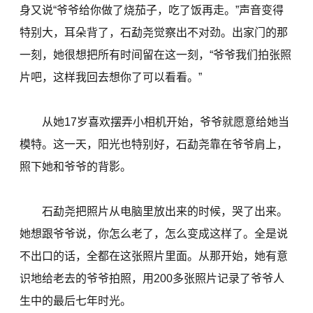
身又说“爷爷给你做了烧茄子，吃了饭再走。”声音变得
特别大，耳朵背了，石勐尧觉察出不对劲。出家门的那
一刻，她很想把所有时间留在这一刻，“爷爷我们拍张照
片吧，这样我回去想你了可以看看。”
从她17岁喜欢摆弄小相机开始，爷爷就愿意给她当
模特。这一天，阳光也特别好，石勐尧靠在爷爷肩上，
照下她和爷爷的背影。
石勐尧把照片从电脑里放出来的时候，哭了出来。
她想跟爷爷说，你怎么老了，怎么变成这样了。全是说
不出口的话，全都在这张照片里面。从那开始，她有意
识地给老去的爷爷拍照，用200多张照片记录了爷爷人
生中的最后七年时光。