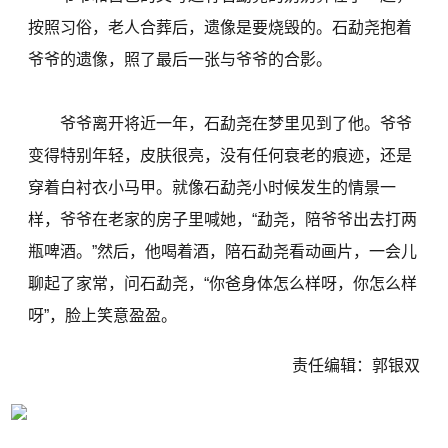
按照习俗，老人合葬后，遗像是要烧毁的。石勐尧抱着
爷爷的遗像，照了最后一张与爷爷的合影。
爷爷离开将近一年，石勐尧在梦里见到了他。爷爷
变得特别年轻，皮肤很亮，没有任何衰老的痕迹，还是
穿着白衬衣小马甲。就像石勐尧小时候发生的情景一
样，爷爷在老家的房子里喊她，“勐尧，陪爷爷出去打两
瓶啤酒。”然后，他喝着酒，陪石勐尧看动画片，一会儿
聊起了家常，问石勐尧，“你爸身体怎么样呀，你怎么样
呀”，脸上笑意盈盈。
责任编辑：郭银双