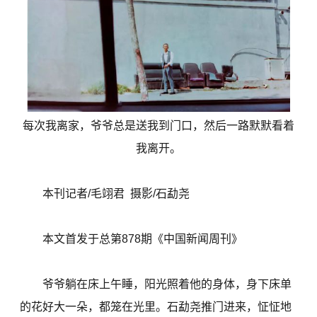
每次我离家，爷爷总是送我到门口，然后一路默默看着
我离开。
本刊记者/毛翊君 摄影/石勐尧
本文首发于总第878期《中国新闻周刊》
爷爷躺在床上午睡，阳光照着他的身体，身下床单
的花好大一朵，都笼在光里。石勐尧推门进来，怔怔地