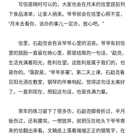
写信是随时可以的，大家也会在月末的信里提前列
下食品清单，让家人捎来。爷爷就会在信里心照不宣，
“月末去看你，该办的事儿一定办，放心吧。”
信里，石勐尧会告诉爷爷心里的沮丧。爷爷有封信
里的鼓励一直留在她心里，那是结尾的一句话，“勐尧，
生活充满着阳光，胜利在望。这胜利是属于我们的，也
是你的。”落款是，“爷爷亲署”。第二天上课，石勐尧看
见阳光洒在教室，钢琴的伴奏响起，觉得这句话太美好
了。一直到现在，想起这句话，也是充满力量。
常年的练习留下了很多伤，石勐尧脚骨折过，半月
板伤过，还有腰突。一想放弃，就把压在枕头下爷爷寄
来的信翻出来看。文稿纸上落着端端正正的钢笔字，在