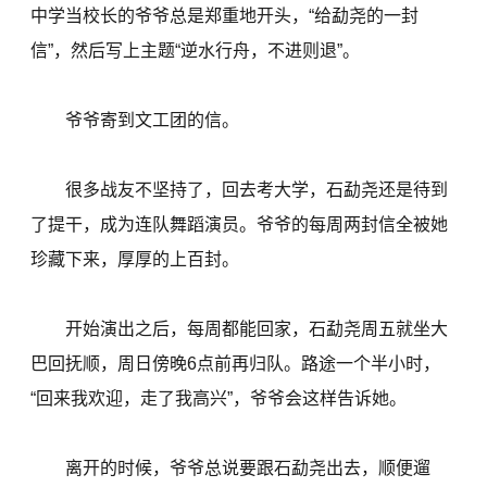
中学当校长的爷爷总是郑重地开头，“给勐尧的一封
信”，然后写上主题“逆水行舟，不进则退”。
爷爷寄到文工团的信。
很多战友不坚持了，回去考大学，石勐尧还是待到
了提干，成为连队舞蹈演员。爷爷的每周两封信全被她
珍藏下来，厚厚的上百封。
开始演出之后，每周都能回家，石勐尧周五就坐大
巴回抚顺，周日傍晚6点前再归队。路途一个半小时，
“回来我欢迎，走了我高兴”，爷爷会这样告诉她。
离开的时候，爷爷总说要跟石勐尧出去，顺便遛